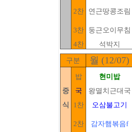
2찬
연근땅콩조림
3찬
둥근오이무침
4찬
석박지
월 (12/07)
구분
밥
현미밥
중
국
왕멸치근대국
식
1찬
오삼불고기
2찬
감자햄볶음f