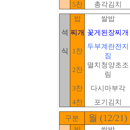
5찬
총각김치
밥
쌀밥
석
찌개
꽃게된장찌개
두부계란전지
식
1찬
짐
멸치청양초조
2찬
림
3찬
다시마부각
4찬
포기김치
월 (12/21)
구분
밥
쌀밥