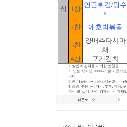
연근튀김/탕수
식
1찬
s
2찬
애호박볶음
양배추다시마
3찬
채
4찬
포기김치
1. 쌀밥과 김치를 제외한 반찬은 3
2.1인분 식사당 1000kcal을 기
니다.
3. 본 메뉴는 www.jsfood.kr
4. 조림, 볶음, 찜, 튀김, 부침, 
작성 및
설계: 사장 김재성
/
자재발
다운로드수
0