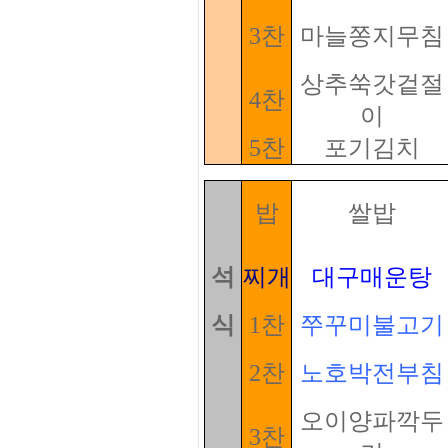
3찬
마늘쫑지무침
상추쑥갓겉절
4찬
이
5찬
포기김치
밥
쌀밥
석
찌개
대구매운탕
식
1찬
쭈꾸미불고기
2찬
노호박전부침
오이양파깍두
3찬