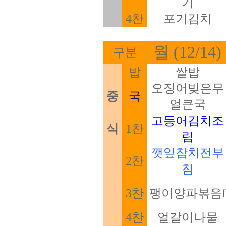
기
4찬
포기김치
월 (12/14)
구분
밥
쌀밥
오징어빚은무
중
국
얼큰국
고등어김치조
식
1찬
림
깻잎참치전부
2찬
침
3찬
팽이양파볶음f
4찬
얼갈이나물