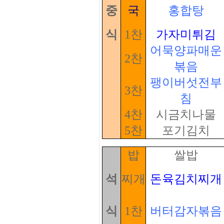
중
국
홍합탕
식
1찬
가자미튀김
어묵양파매운
2찬
볶음
팽이버섯전부
3찬
침
4찬
시금치나물
5찬
포기김치
밥
쌀밥
석
찌개
돈육김치찌개
식
1찬
버터감자볶음