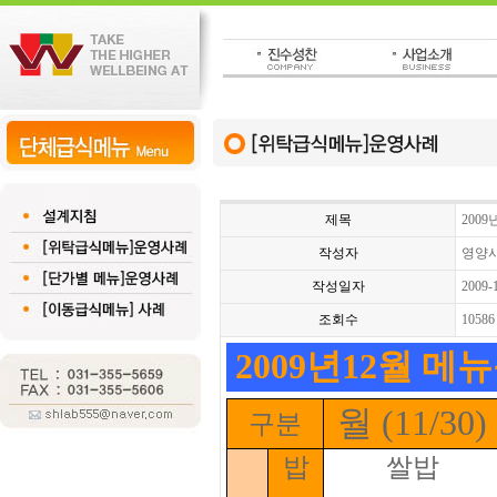
제목
200
작성자
영양
작성일자
2009-
조회수
10586
2009년12월 
월 (11/30)
구분
밥
쌀밥