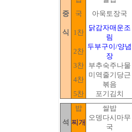
중
국
아욱토장국
닭감자매운조
식
1찬
림
두부구이/양념
2찬
장
3찬
부추숙주나물
미역줄기당근
4찬
볶음
5찬
포기김치
밥
쌀밥
오뎅다시마무
석
찌개
국