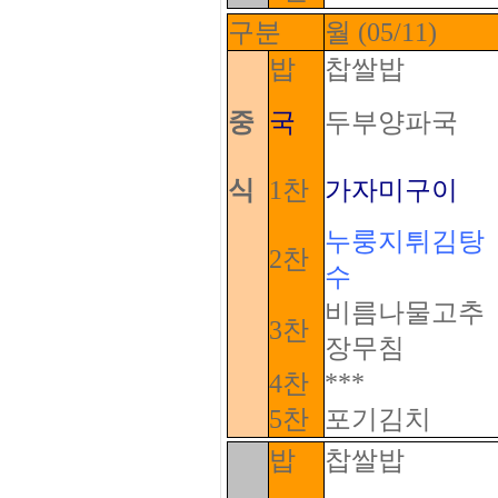
구분
월 (05/11)
밥
찹쌀밥
중
국
두부양파국
식
1찬
가자미구이
누룽지튀김탕
2찬
수
비름나물고추
3찬
장무침
***
4찬
5찬
포기김치
밥
찹쌀밥