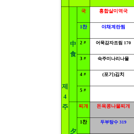
국
홍합살미역국
1찬
야채계란찜
2〃
中
어묵감자조림 170
食
3〃
숙주미나리나물
4〃
(포기)김치
제
5〃
4
주
찌개
돈육콩나물찌개
1찬
두부탕수 319
夕