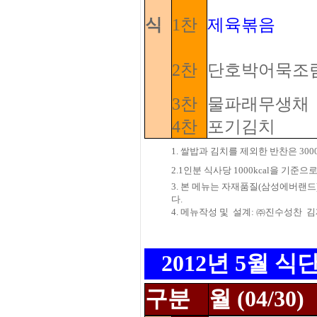
식
1찬
제육볶음
2찬
단호박어묵조림
3찬
물파래무생채
4찬
포기김치
1. 쌀밥과 김치를 제외한 반찬은 3
2.1인분 식사당 1000kcal을 기
3. 본 메뉴는 자재품질(삼성에버랜드)
다.
4. 메뉴작성 및
설계: ㈜진수성찬
김
2012년 5월 식
구분
월 (04/30)