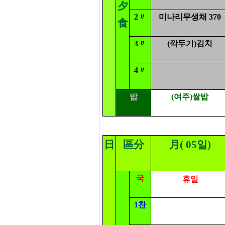
夕
2〃
미나리무생채 370
食
3〃
(깍두기)김치
4〃
밥
(여주)쌀밥
日
區分
月( 05일)
국
휴일
1찬