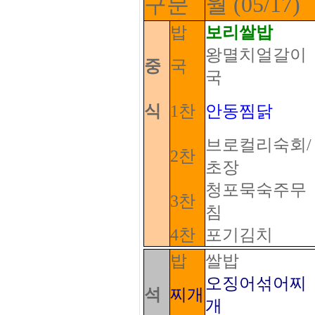
구분
월 (05/17)
밥
보리쌀밥
왕멸치얼갈이
중
국
국
식
1찬
안동찜닭
브로컬리숙회/
2찬
초장
청포묵숙주무
3찬
침
4찬
포기김치
밥
쌀밥
오징어섞어찌
석
찌개
개