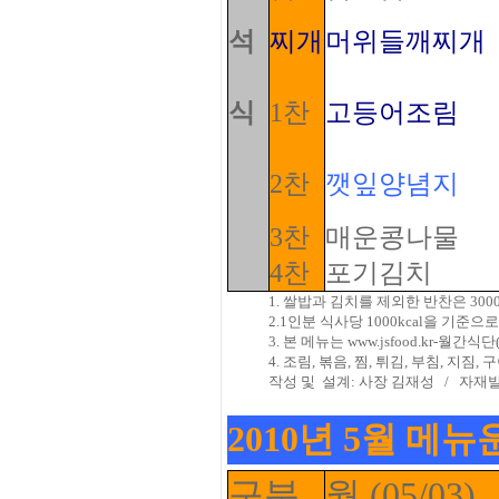
석
찌개
머위들깨찌개
식
1찬
고등어조림
2찬
깻잎양념지
3찬
매운콩나물
4찬
포기김치
1. 쌀밥과 김치를 제외한 반찬은 3
2.1인분 식사당 1000kcal을 기
3. 본 메뉴는 www.jsfood.kr
4. 조림, 볶음, 찜, 튀김, 부침, 
작성 및
설계: 사장 김재성
/
자재발
2010년 5월 메뉴
구분
월 (05/03)