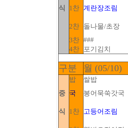
식
1찬
계란장조림
2찬
돌나물/초장
###
3찬
4찬
포기김치
구분
월 (05/10)
밥
쌀밥
중
국
봉어묵쑥갓국
식
1찬
고등어조림