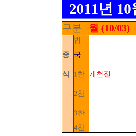
2011년 
구분
월 (10/03)
밥
중
국
식
1찬
개천절
2찬
3찬
4찬