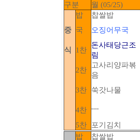
구분
월 (05/25)
밥
찹쌀밥
중
국
오징어무국
돈사태당근조
식
1찬
림
고사리양파볶
2찬
음
3찬
쑥갓나물
4찬
****
5찬
포기김치
밥
찹쌀밥