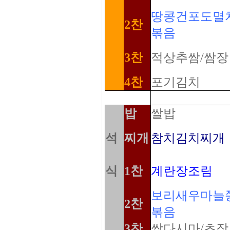
땅콩건포도멸
2찬
볶음
3찬
적상추쌈/쌈장
4찬
포기김치
밥
쌀밥
석
찌개
참치김치찌개
식
1찬
계란장조림
보리새우마늘
2찬
볶음
3찬
쌈다시마/초장