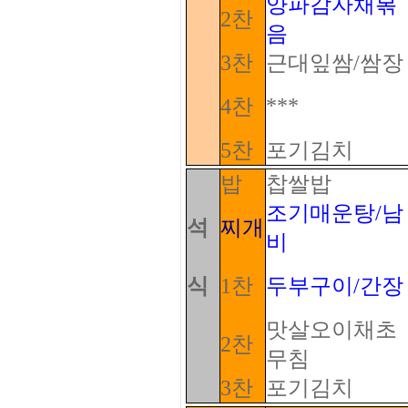
양파감자채볶
2찬
음
3찬
근대잎쌈/쌈장
***
4찬
5찬
포기김치
밥
찹쌀밥
조기매운탕/남
석
찌개
비
식
1찬
두부구이/간장
맛살오이채초
2찬
무침
3찬
포기김치