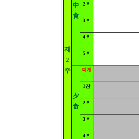
2〃
中
食
3〃
4〃
제
5〃
2
주
찌개
1찬
夕
2〃
食
3〃
4〃