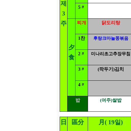
제
5〃
3
주
찌개
닭도리탕
1찬
후랑크마늘쫑볶음
夕
2〃
미나리초고추장무침
食
3〃
(깍두기)김치
4〃
밥
(여주)쌀밥
日
區分
月( 19일)