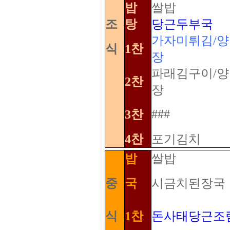
밥
쌀밥
조
탕
당근두부국
가자미튀김/
식
1찬
장
파래김구이/
2찬
장
###
3찬
4찬
포기김치
밥
쌀밥
중
국
시금치된장국
식
1찬
돈사태당근조