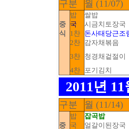
구분
월 (11/07)
밥
쌀밥
중
국
시금치토장국
식
1찬
돈사태당근조
2찬
감자채볶음
3찬
청경채겉절이
4찬
포기김치
2011년 
구분
월 (11/14)
밥
잡곡밥
중
국
얼갈이된장국