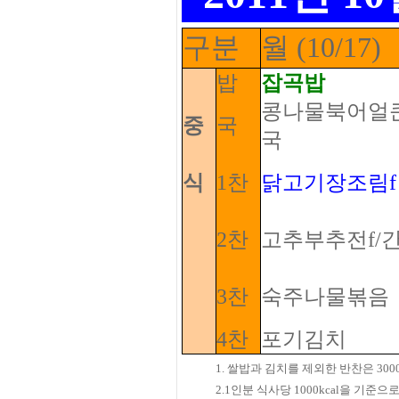
구분
월 (10/17)
밥
잡곡밥
콩나물북어얼
중
국
국
식
1찬
닭고기장조림f
2찬
고추부추전f/
3찬
숙주나물볶음
4찬
포기김치
1. 쌀밥과 김치를 제외한 반찬은 3
2.1인분 식사당 1000kcal을 기