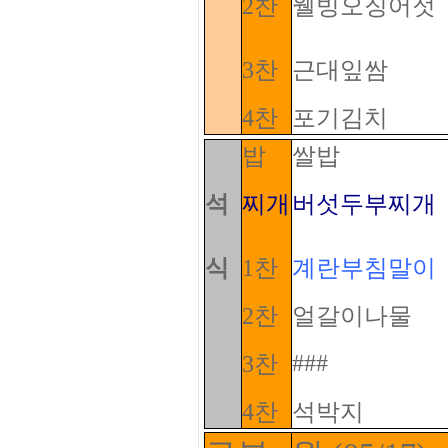
2찬
웰빙오징어젓
3찬
근대잎쌈
4찬
포기김치
밥
쌀밥
석
찌개
버섯두부찌개
식
1찬
계란부침말이
2찬
얼갈이나물
###
3찬
4찬
석박지