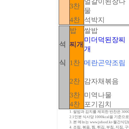
얼갈이된장나
3찬
물
4찬
석박지
밥
쌀밥
미더덕된장찌
석
찌개
개
식
1찬
메란곤약조림
2찬
감자채볶음
3찬
미역나물
4찬
포기김치
1. 쌀밥과 김치를 제외한 반찬은 3
2.1인분 식사당 1000kcal을 기
3. 본 메뉴는 www.jsfood.kr
4. 조림, 볶음, 찜, 튀김, 부침, 