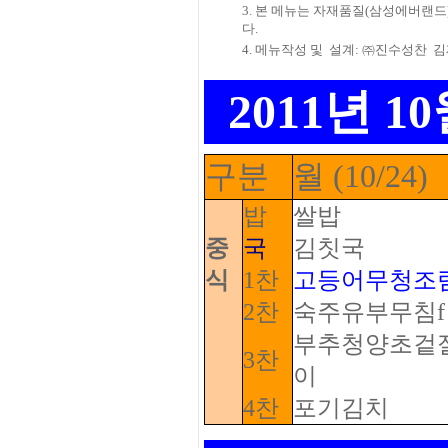
3. 본 메뉴는 자재품질(삼성에버랜드)
다.
4. 메뉴작성 및
설계: ㈜진수성찬
김
2011년 
구분
월 (10/24)
밥
쌀밥
중
국
김칫국
식
1찬
고등어무청조
2찬
숙주유부무침f
부추청양초겉
3찬
이
4찬
포기김치