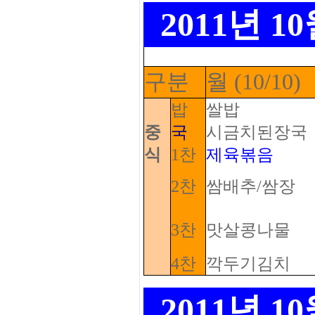
2011년 
구분
월 (10/10)
밥
쌀밥
중
국
시금치된장국
식
1찬
제육볶음
2찬
쌈배추/쌈장
3찬
맛살콩나물
4찬
깍두기김치
2011년 