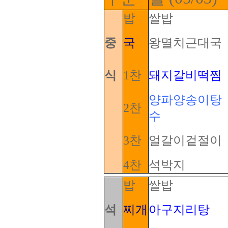
밥
쌀밥
중
국
왕멸치근대국
식
1찬
돼지갈비떡찜
양파양송이탕
2찬
수
3찬
얼갈이겉절이
4찬
석박지
밥
쌀밥
석
찌개
아구지리탕