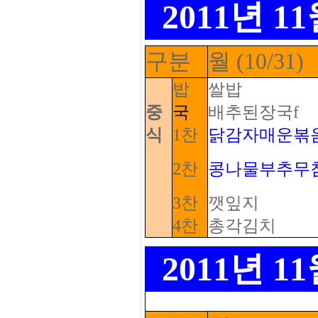
2011년 
구분
월 (10/31)
밥
쌀밥
중
국
배추된장국f
식
1찬
닭감자매운볶
2찬
콩나물부추무
3찬
깻잎지
4찬
총각김치
2011년 