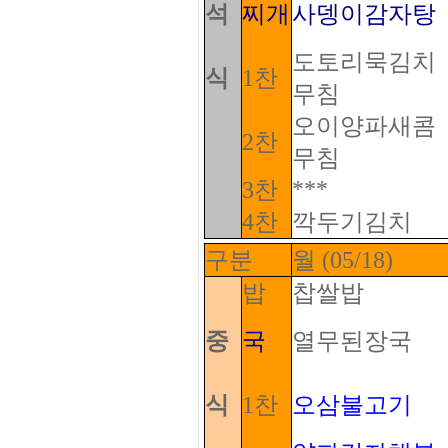
석
찌개
사뎅이감자탕
도토리묵김치
식
1찬
무침
오이양파새콤
2찬
무침
***
3찬
4찬
깍두기김치
구분
월 (05/18)
밥
찹쌀밥
중
국
열무된장국
식
1찬
오삼불고기