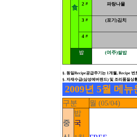
2〃
파랑나물
食
3〃
(포기)김치
4〃
밥
(여주)
쌀밥
§. 동일Recipe공급주기는 1개월, Recipe
§. 자재수급(삼성에버랜드) 및 조리품질상황(진수
2009년 5월 메
구분
월 (05/04)
밥
중
국