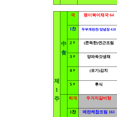
국
팽이북어채국 64
1찬
두부계란전/양념장 428
2〃
中
(쫀득한)연근조림
食
3〃
양파쑥갓생채
4〃
(포기)김치
제
5〃
후식
1
주
찌개
우거지갈비탕
1찬
메란케찹조림 161