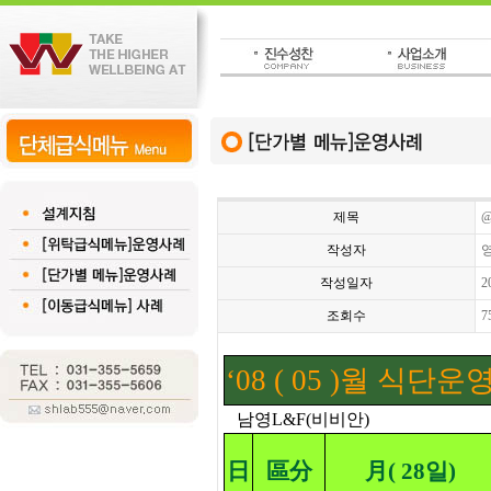
제목
@
작성자
작성일자
2
조회수
7
‘08 ( 05 )월 식단
남영L&F(비비
日
區分
月( 28일)