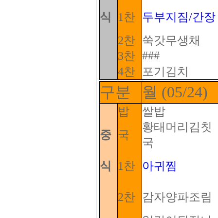
식
1찬
두부지짐/간장
2찬
쑥갓무생채
###
3찬
4찬
포기김치
구분
월 (05/24)
밥
쌀밥
황태머리김칫
중
국
국
식
1찬
아귀찜
2찬
감자양파조림