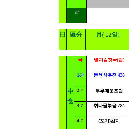
밥
日
區分
月( 12일)
국
멸치김칫국(밥)
1찬
돈육상추전 438
2〃
中
두부매운조림
食
3〃
취나물볶음 285
4〃
(포기)김치