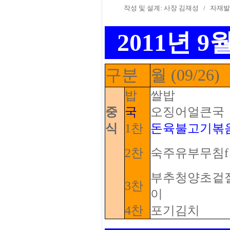
작성 및 설계: 사장 김재성
/
자재발
2011년 9
구분
월 (09/26)
밥
쌀밥
중
국
오징어얼큰국
식
1찬
돈육불고기볶
2찬
숙주유부무침f
부추청양초겉
3찬
이
4찬
포기김치