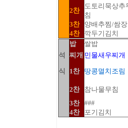
도토리묵상추
2찬
침
3찬
양배추찜/쌈장
4찬
깍두기김치
밥
쌀밥
석
찌개
민물새우찌개
식
1찬
땅콩멸치조림
2찬
참나물무침
###
3찬
4찬
포기김치