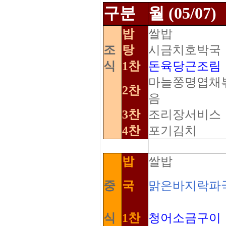
구분
월 (05/07)
밥
쌀밥
조
탕
시금치호박국
식
1찬
돈육당근조림
마늘쫑명엽채
2찬
음
3찬
조리장서비스
4찬
포기김치
밥
쌀밥
중
국
맑은바지락파
식
1찬
청어소금구이