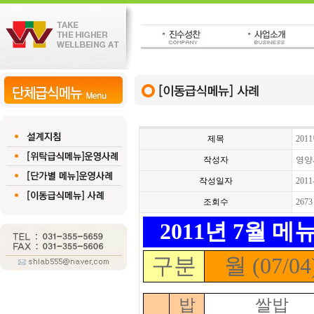
제목
201
작성자
영양
작성일자
2011
조회수
2673
2011년
7월 메뉴
구분
월 (07/04
밥
쌀밥