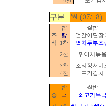
4찬
포기김
구분
월 (07/18)
밥
쌀밥
조
탕
얼갈이된장
식
1찬
멸치두부조
2찬
쥐어채볶
3찬
조리장서비
4찬
포기김치
밥
쌀밥
중
국
쇠고기무