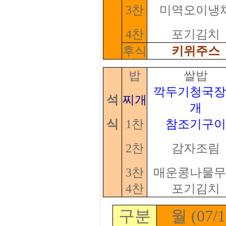
3찬
미역오이냉
4찬
포기김치
후식
키위주스
밥
쌀밥
깍두기청국장
석
찌개
개
식
1찬
참조기구이
2찬
감자조림
3찬
매운콩나물무
4찬
포기김치
구분
월 (07/1