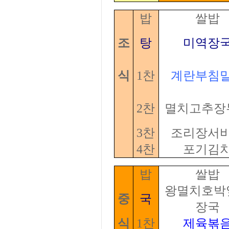
밥
쌀밥
조
탕
미역장
식
1찬
계란부침
2찬
멸치고추장
3찬
조리장서
4찬
포기김
밥
쌀밥
왕멸치호박
중
국
장국
식
1찬
제육볶