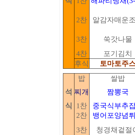
식
1찬
해파리냉채(3-3
2찬
알감자매운
3찬
쑥갓나물
4찬
포기김치
후식
토마토주
밥
쌀밥
석
찌개
짬뽕국
식
1찬
중국식부추
2찬
뱅어포양념
3찬
청경채겉절