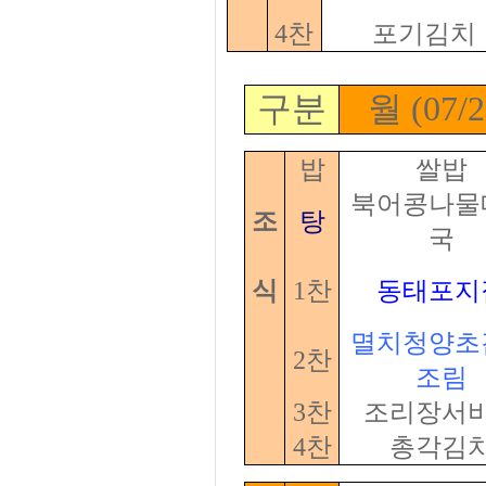
4찬
포기김치
구분
월 (07/2
밥
쌀밥
북어콩나물
조
탕
국
식
1찬
동태포지
멸치청양초
2찬
조림
3찬
조리장서
4찬
총각김