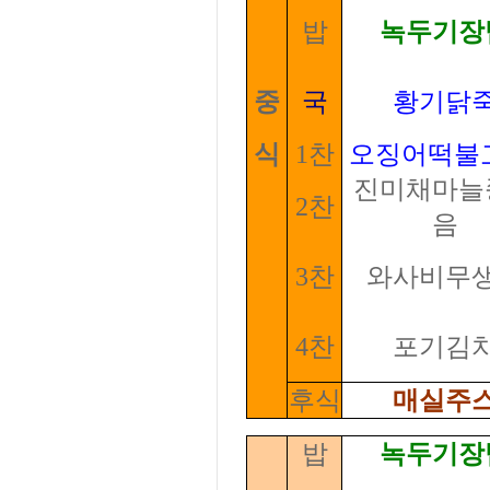
밥
녹두기장
중
국
황기닭
식
1찬
오징어떡불
진미채마늘
2찬
음
3찬
와사비무
4찬
포기김
후식
매실주
밥
녹두기장