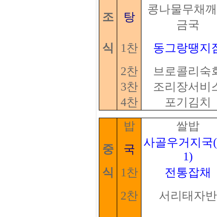
콩나물무채깨
조
탕
금국
식
1찬
동그랑땡지
2찬
브로콜리숙
3찬
조리장서비
4찬
포기김치
밥
쌀밥
사골우거지국(2
중
국
1)
식
1찬
전통잡채
2찬
서리태자반