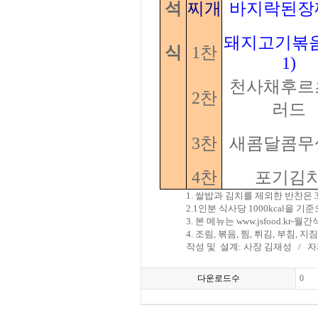
석
찌개
바지락된장
돼지고기볶음(
식
1찬
1)
천사채후르
2찬
러드
3찬
새콤달콤무
4찬
포기김
1. 쌀밥과 김치를 제외한 반찬은
2.1인분 식사당 1000kcal을
3. 본 메뉴는 www.jsfood.
4. 조림, 볶음, 찜, 튀김, 부
작성 및
설계: 사장 김재성
/
자
다운로드수
0