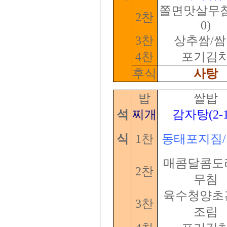
쫄면맛살무침(
2찬
0)
3찬
상추쌈/
4찬
포기김
후식
사탕
밥
쌀밥
석
찌개
감자탕(2-1
식
1찬
동태포지짐
매콤달콤도
2찬
무침
육수청양초
3찬
조림