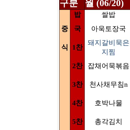
구분
월 (06/20)
밥
쌀밥
중
국
아욱토장국
돼지갈비묵은
식
1찬
지찜
2찬
잡채어묵볶음
3찬
천사채무침n
4찬
호박나물
5찬
총각김치