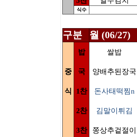
5찬
열무김치
식수
구분
월 (06/27)
밥
쌀밥
중
국
양배추된장국
식
1찬
돈사태떡찜n
2찬
김말이튀김
3찬
쫑상추겉절이