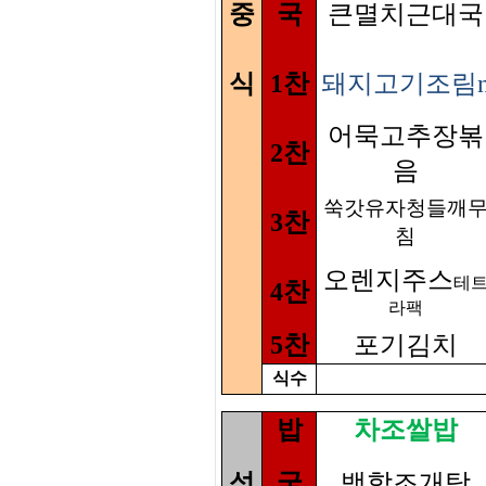
중
국
큰멸치근대국
식
1찬
돼지고기조림
어묵고추장볶
2찬
음
쑥갓유자청들깨
3찬
침
오렌지주스
테
4찬
라팩
5찬
포기김치
식수
밥
차조쌀밥
석
국
백합조개탕