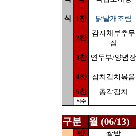
식
1찬
닭날개조림
감자채부추무
2찬
침
3찬
연두부/양념
4찬
참치김치볶음
5찬
총각김치
식수
구분
월 (06/13)
밥
쌀밥