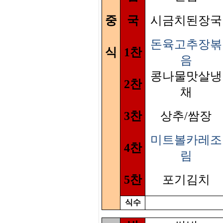
중
국
시금치된장국
돈육고추장볶
식
1찬
음
콩나물맛살냉
2찬
채
3찬
상추/쌈장
미트볼카레조
4찬
림
5찬
포기김치
식수