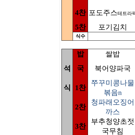
4찬
포도주스
테트라
5찬
포기김치
식수
밥
쌀밥
석
국
북어양파국
쭈꾸미콩나물
식
1찬
볶음n
청파래오징어
2찬
까스
부추청양초젓
3찬
국무침