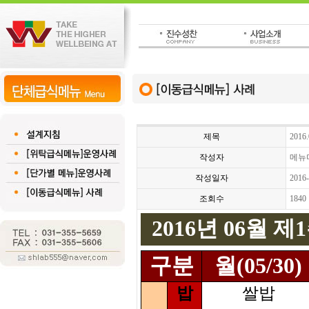
제목
201
작성자
메뉴
작성일자
2016-
조회수
1840
2016년 06월 
구분
월(05/30)
밥
쌀밥