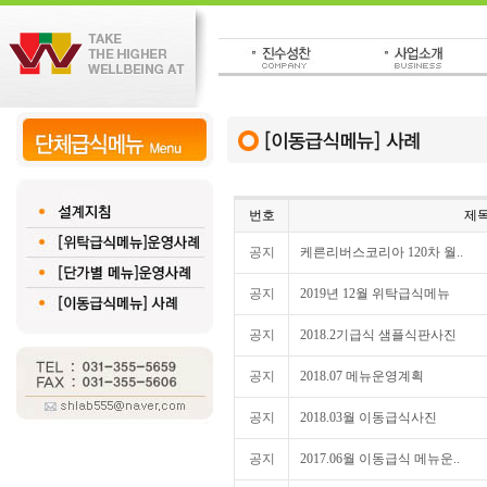
번호
제
공지
케른리버스코리아 120차 월..
공지
2019년 12월 위탁급식메뉴
공지
2018.2기급식 샘플식판사진
공지
2018.07 메뉴운영계획
공지
2018.03월 이동급식사진
공지
2017.06월 이동급식 메뉴운..