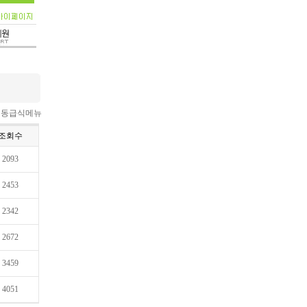
 이동급식메뉴
조회수
2093
2453
2342
2672
3459
4051